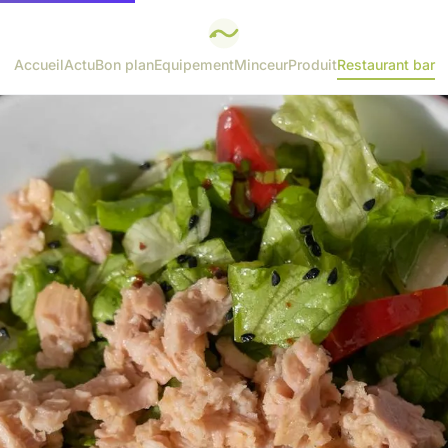
Accueil
Actu
Bon plan
Equipement
Minceur
Produit
Restaurant bar