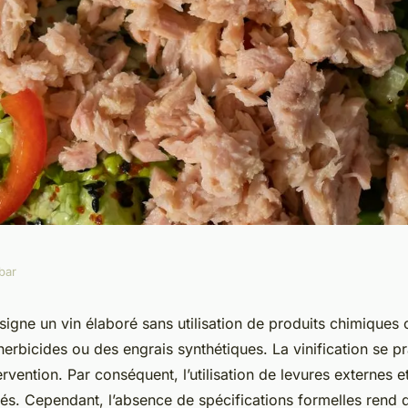
bar
e à Toulouse :
ésigne un vin élaboré sans utilisation de produits chimique
herbicides ou des engrais synthétiques. La vinification se pr
du vin nature
rvention. Par conséquent, l’utilisation de levures externes et
ités. Cependant, l’absence de spécifications formelles rend di