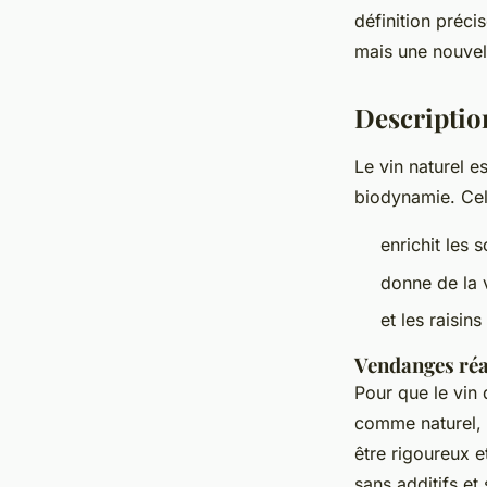
définition préci
Sophie
•
14 avril 2025
•
3 min de lecture
mais une nouvell
Descriptio
Le vin naturel e
biodynamie. Cell
enrichit les s
donne de la v
et les raisins
Vendanges réa
Pour que le vin 
comme naturel, l
être rigoureux et
sans additifs et