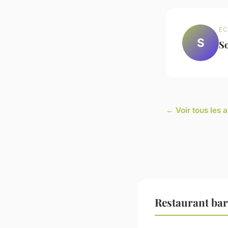
EC
S
S
← Voir tous les a
Restaurant bar