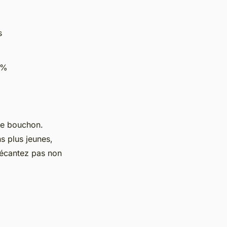
és
5%
 le bouchon.
ns plus jeunes,
 décantez pas non