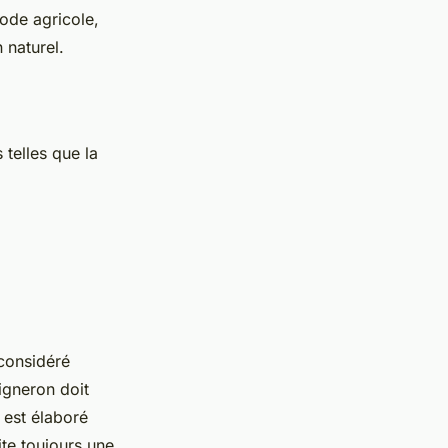
hode agricole,
 naturel.
 telles que la
 considéré
igneron doit
l est élaboré
ite toujours une