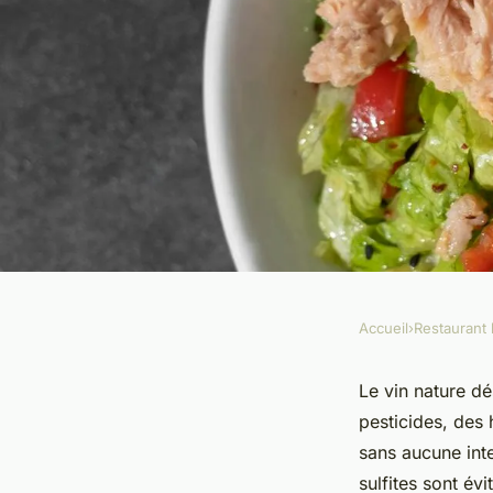
Accueil
›
Restaurant 
RESTAURANT BAR
Caviste de vin natur
Le vin nature d
pesticides, des 
découvrir l'univers 
sans aucune inte
sulfites sont év