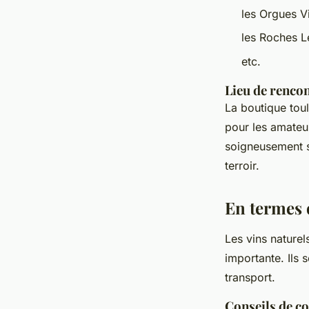
les Orgues V
les Roches L
etc.
Lieu de rencon
La boutique tou
pour les amateur
soigneusement s
terroir.
En termes 
Les vins naturel
importante. Ils 
transport.
Conseils de c