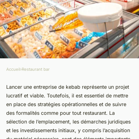
Accueil
›
Restaurant bar
RESTAURANT BAR
Quel matériel pour ouvrir un
Lancer une entreprise de kebab représente un projet
lucratif et viable. Toutefois, il est essentiel de mettre
kebab ?
en place des stratégies opérationnelles et de suivre
des formalités comme pour tout restaurant. La
Sophie
•
14 avril 2025
•
3 min de lecture
sélection de l’emplacement, les démarches juridiques
et les investissements initiaux, y compris l’acquisition