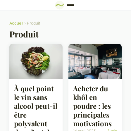
Accueil
› Produit
Produit
À quel point
Acheter du
le vin sans
khôl en
alcool peut-il
poudre : les
être
principales
polyvalent
motivations
14 avril 2025
3 min