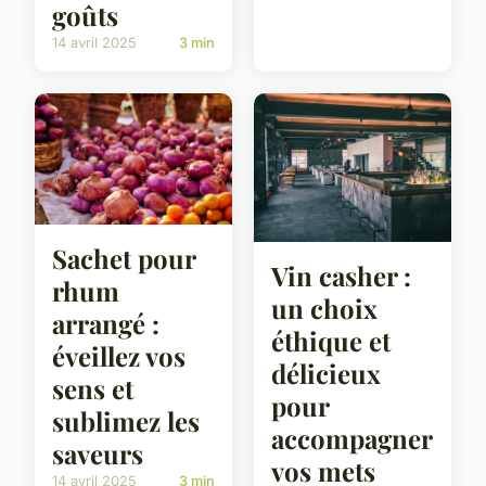
goûts
14 avril 2025
3 min
Sachet pour
Vin casher :
rhum
un choix
arrangé :
éthique et
éveillez vos
délicieux
sens et
pour
sublimez les
accompagner
saveurs
vos mets
14 avril 2025
3 min