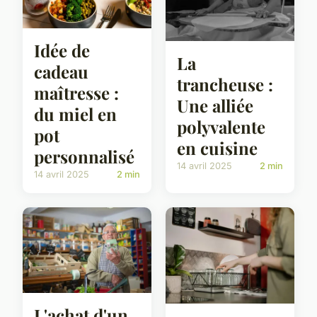
Idée de
La
cadeau
trancheuse :
maîtresse :
Une alliée
du miel en
polyvalente
pot
en cuisine
personnalisé
14 avril 2025
2 min
14 avril 2025
2 min
L'achat d'un