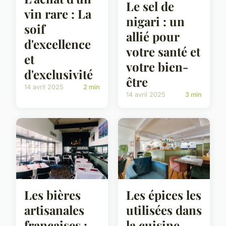
Le sel de
vin rare : La
nigari : un
soif
allié pour
d'excellence
votre santé et
et
votre bien-
d'exclusivité
être
14 avril 2025
2 min
14 avril 2025
3 min
Les bières
Les épices les
artisanales
utilisées dans
françaises :
la cuisine