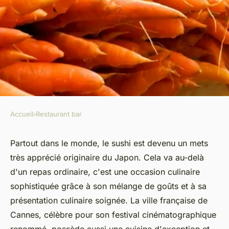
Accueil
›
Restaurant bar
RESTAURANT BAR
Le sushi : Comment cette
Partout dans le monde, le sushi est devenu un mets
très apprécié originaire du Japon. Cela va au-delà
délicatesse japonaise a
d'un repas ordinaire, c'est une occasion culinaire
conquis Cannes
sophistiquée grâce à son mélange de goûts et à sa
présentation culinaire soignée. La ville française de
Sophie
•
14 avril 2025
•
5 min de lecture
Cannes, célèbre pour son festival cinématographique