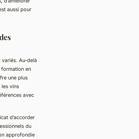
, d’améliorer
est aussi pour
 des
 variés. Au-delà
e formation en
fre une plus
les vins
éférences avec
icat d’accorder
fessionnels du
ion approfondie