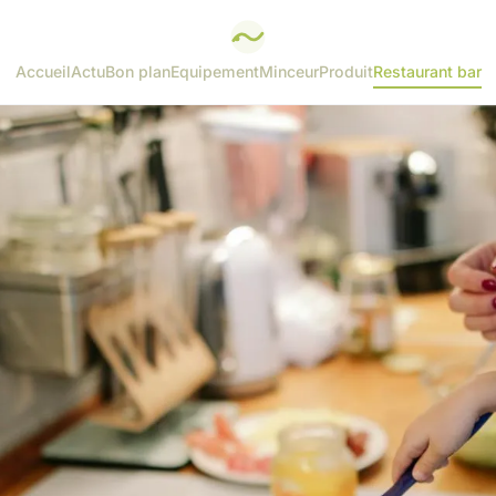
Accueil
Actu
Bon plan
Equipement
Minceur
Produit
Restaurant bar