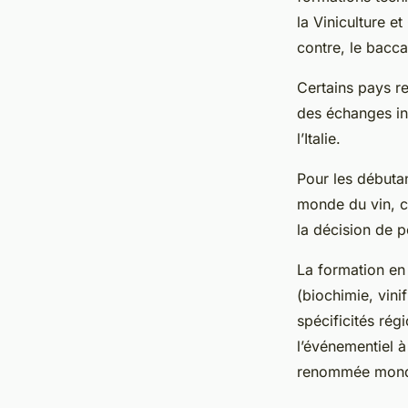
la Viniculture e
contre, le bacc
Certains pays r
des échanges inte
l’Italie.
Pour les débutan
monde du vin, co
la décision de p
La formation en
(biochimie, vini
spécificités rég
l’événementiel à 
renommée mondia