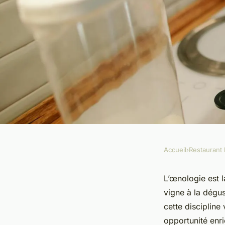
Accueil
›
Restaurant 
RESTAURANT BAR
L'intérêt de réaliser
L’œnologie est l
vigne à la dégus
formations en œnol
cette discipline
opportunité enri