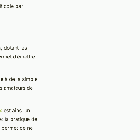
ticole par
, dotant les
ermet d’émettre
elà de la simple
es amateurs de
x
est ainsi un
t la pratique de
t permet de ne