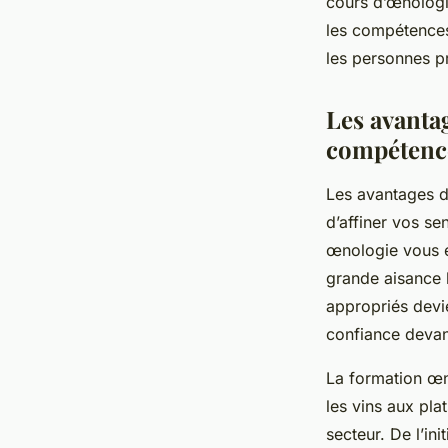
cours d’œnologie
les compétences 
les personnes pr
Les avanta
compétenc
Les avantages d
d’affiner vos se
œnologie vous e
grande aisance 
appropriés devi
confiance deva
La formation œno
les vins aux pla
secteur. De l’i