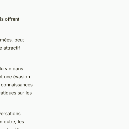
s offrent
mmées, peut
 attractif
du vin dans
ent une évasion
s connaissances
ratiques sur les
versations
n outre, les