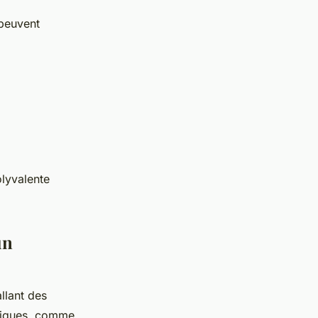
 peuvent
olyvalente
un
llant des
niques, comme