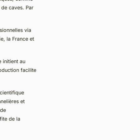
n de caves. Par
ionnelles via
ie, la France et
initient au
duction facilite
ientifique
nelières et
 de
fite de la