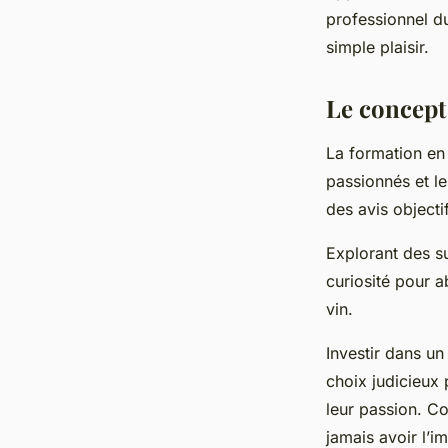
professionnel du
Sophie
•
14 avril 2025
•
5 min de lecture
simple plaisir.
Le concept
La formation en
passionnés et l
des avis objecti
Explorant des su
curiosité pour 
vin.
Investir dans u
choix judicieux 
leur passion. C
jamais avoir l’i